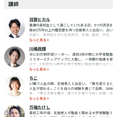
講師
羽賀ヒカル
普通の高校生として過ごしていたある日、9つの流派を
極め5万件以上の鑑定歴を持つ北極老人と出会い、占い
の道へ。高校生ながら生年月日、手相、風水、方位、
もっと見る＋
姓名判断などの様々な占いをマスター。日本各地の神
社の秘密や女神になる秘訣を口伝によって、のべ数千
川嶋政輝
時間にわたって学ぶ。神秘体験は数知れず。大学生時
ゆにわの制作班リーダー。 高校3年の時に大学受験塾
代から本格的に、人生相談（出会い、恋愛、結婚、夫
ミスターステップアップに入塾し、一年間の指導を受
婦関係、命名、子育て、就職、転職、人間関係、引っ
けて、E 判定から神戸大学工学部に現役合格するとい
越し、お金…、などの悩み）に乗り、3000人以上を開
もっと見る＋
う大逆転を果たし、人生観が激変。 大学入学後、北極
運へと導く。大学卒業後は、北極老人の一門によって
老人に師事する。 卒業後は「御食事ゆにわ」のオープ
設立されたグレイトティーチャー株式会社の占い師と
ちこ
ニングメンバーとしてシェフを務め、その後、北極老
して活動。 ウワサがウワサを呼び、優良企業の経営
17歳で人生の師、北極老人と出会い、「食を変えると
人の弟子たちで立ち上げたグレイトティーチャー株式
者、有名コンサルタント、ベストセラー作家、セミナ
人生が変わる」ことを自らの経験を通じて会得。2006
会社にて、WEB制作、オンラインショップ運営、ライ
ー講師、占い師、ヒーラーなどの著名人も、お忍びで
年、「声なき声を聞き、香りなき香りを利く料理」ゆ
ター、デザイン、書籍編集、事務など、さまざまな業
通うようになる。 特に、占いや精神世界に深く精通し
もっと見る＋
にわ流を伝授され、大阪府枚方市楠葉にて料理店『御
務を兼任。 現在は、ゆにわに関わる制作物を通して、
ている人ほど、北極流の奥深さに驚嘆。 占い鑑定やセ
食事ゆにわ』をオープン。日本全国はもちろん、海外
北極老人の教えを伝えている。
ミナーを行いながら、著書『女神になれる本』にちな
万福たけし
からも、足しげく通うファンが急増し、「ごはんで人
んだ講座も開催。参加者の中には、わずか1ヶ月で運命
高校三年の頃、北極老人が塾長と務める大学受験塾ミ
生が変わった! 」と感動の声が毎日のように寄せられて
の人と出会って電撃結婚した OLさん（現在は海外在