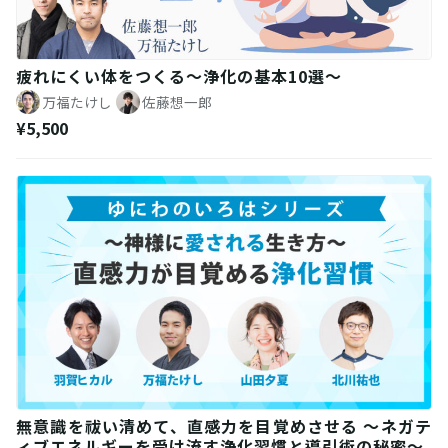
疲れにくい体をつくる〜浄化の基本10選〜
万福たけし
佐藤想一郎
¥5,500
無意識を祓い清めて、直感力を目覚めさせる ～ネガテ
ィブエネルギーを受け流す浄化習慣と導引術の秘密～