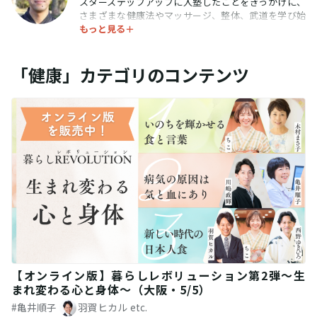
スターステップアップに入塾したことをきっかけに、
いる。また、自身の講座を開講し、「食を変えれば、
住）。 不妊でケンカばかりの夫婦関係が改善して妊娠
さまざまな健康法やマッサージ、整体、武道を学び始
生き方が変わる」ことの大切さを説いている。
した主婦。 突然、ご縁に恵まれて転職し、天職と言え
もっと見る＋
める。大学〜社会人の頃は、1000人以上の施術を経
るような理想の仕事にめぐり会えたキャリアウーマ
験。現代人が抱える肉体面、精神面でのさまざまな問
ン。 大手企業でベテラン営業マンを追い抜いて、営業
題と向き合うも、世の中の健康法に限界を感じ、北極
成績全国一位になった新人社員の女性。など、人生が
「健康」カテゴリのコンテンツ
老人に弟子入りし、インドの伝統医学アーユルヴェー
大きく変わった人たちが多数。
ダ、中医学、ヨーガ、整体術など、古今東西の健康
法、思想を統合する「北極流導引」を継承。「人の身
体(からだ)は神体(しんたい)である」を合言葉に、心身
の声に耳を傾け、大自然と調和するライフスタイルを
伝導する。
【オンライン版】暮らしレボリューション第2弾〜生
まれ変わる心と身体〜（大阪・5/5）
#亀井順子
羽賀ヒカル
etc.