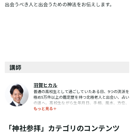
出会うべき人と出会うための神法をお伝えします。
講師
羽賀ヒカル
普通の高校生として過ごしていたある日、9つの流派を
極め5万件以上の鑑定歴を持つ北極老人と出会い、占い
の道へ。高校生ながら生年月日、手相、風水、方位、
もっと見る＋
姓名判断などの様々な占いをマスター。日本各地の神
社の秘密や女神になる秘訣を口伝によって、のべ数千
時間にわたって学ぶ。神秘体験は数知れず。大学生時
「神社参拝」カテゴリのコンテンツ
代から本格的に、人生相談（出会い、恋愛、結婚、夫
婦関係、命名、子育て、就職、転職、人間関係、引っ