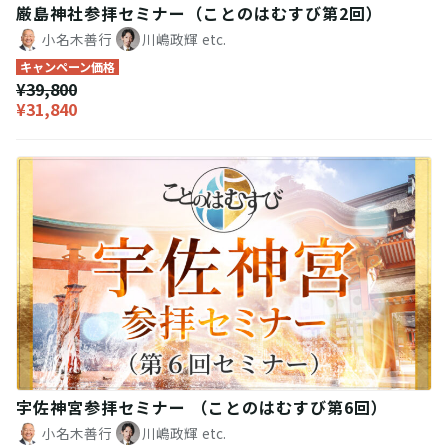
厳島神社参拝セミナー（ことのはむすび第2回）
小名木善行
川嶋政輝
etc.
キャンペーン価格
¥39,800
¥31,840
宇佐神宮参拝セミナー （ことのはむすび第6回）
小名木善行
川嶋政輝
etc.