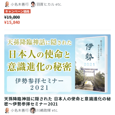
小名木善行
羽賀ヒカル
etc.
キャンペーン価格
¥19,800
¥15,840
天孫降臨神話に隠された 日本人の使命と意識進化の秘
密〜伊勢参拝セミナー2021
小名木善行
川嶋政輝
etc.