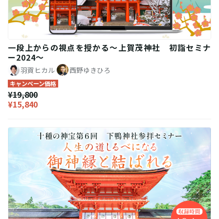
一段上からの視点を授かる〜上賀茂神社 初詣セミナ
ー2024〜
羽賀ヒカル
西野ゆきひろ
キャンペーン価格
¥19,800
¥15,840