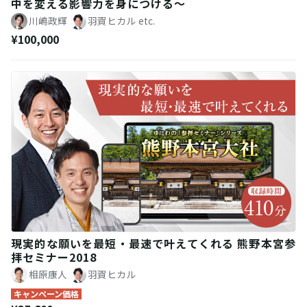
中を変える影響力を身につける〜
川嶋政輝
羽賀ヒカル
etc.
¥100,000
現実的な願いを最短・最速で叶えてくれる 熊野本宮参
拝セミナー2018
相原康人
羽賀ヒカル
キャンペーン価格