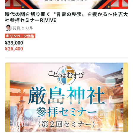
時代の闇を切り開く〝言霊の秘宝〟を授かる〜住吉大
社参拝セミナーRIVIVE
羽賀ヒカル
キャンペーン価格
¥33,000
¥26,400