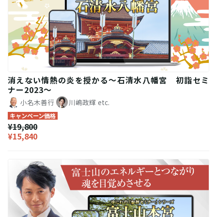
消えない情熱の炎を授かる～石清水八幡宮 初詣セミ
ナー2023～
小名木善行
川嶋政輝
etc.
キャンペーン価格
¥19,800
¥15,840