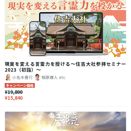
現実を変える言霊力を授ける〜住吉大社参拝セミナー
2023（初詣）〜
小名木善行
相原康人
etc.
キャンペーン価格
¥19,800
¥15,840