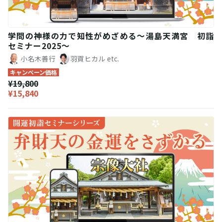
学問の神様の力で知性がめざめる～湯島天満宮 初詣
セミナー2025～
小名木善行
羽賀ヒカル
etc.
キャンペーン価格
¥19,800
¥15,840