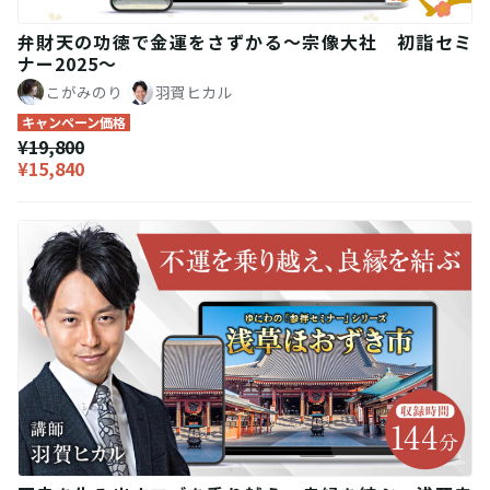
弁財天の功徳で金運をさずかる～宗像大社 初詣セミ
ナー2025～
こがみのり
羽賀ヒカル
キャンペーン価格
¥19,800
¥15,840