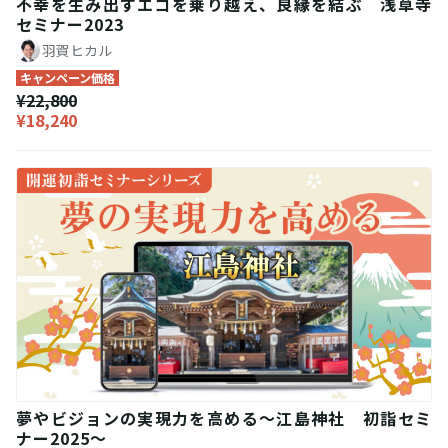
不幸を生み出すエゴを乗り越え、良縁を結ぶ 浅草寺
セミナー2023
羽賀ヒカル
キャンペーン価格
¥22,800
¥18,240
夢やビジョンの実現力を高める～江島神社 初詣セミ
ナー2025～