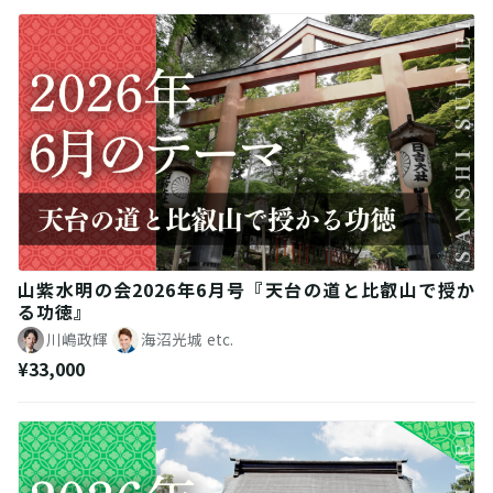
越し、お金…、などの悩み）に乗り、3000人以上を開
運へと導く。大学卒業後は、北極老人の一門によって
設立されたグレイトティーチャー株式会社の占い師と
して活動。 ウワサがウワサを呼び、優良企業の経営
者、有名コンサルタント、ベストセラー作家、セミナ
ー講師、占い師、ヒーラーなどの著名人も、お忍びで
通うようになる。 特に、占いや精神世界に深く精通し
ている人ほど、北極流の奥深さに驚嘆。 占い鑑定やセ
ミナーを行いながら、著書『女神になれる本』にちな
んだ講座も開催。参加者の中には、わずか1ヶ月で運命
の人と出会って電撃結婚した OLさん（現在は海外在
住）。 不妊でケンカばかりの夫婦関係が改善して妊娠
した主婦。 突然、ご縁に恵まれて転職し、天職と言え
るような理想の仕事にめぐり会えたキャリアウーマ
山紫水明の会2026年6月号『天台の道と比叡山で授か
ン。 大手企業でベテラン営業マンを追い抜いて、営業
る功徳』
成績全国一位になった新人社員の女性。など、人生が
川嶋政輝
海沼光城
etc.
大きく変わった人たちが多数。
¥33,000