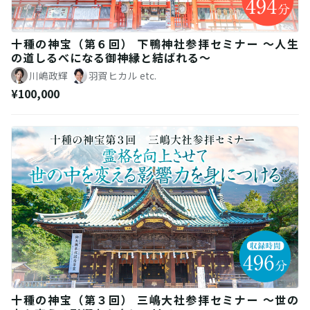
十種の神宝（第６回） 下鴨神社参拝セミナー 〜人生
の道しるべになる御神縁と結ばれる〜
川嶋政輝
羽賀ヒカル
etc.
¥100,000
十種の神宝（第３回） 三嶋大社参拝セミナー 〜世の