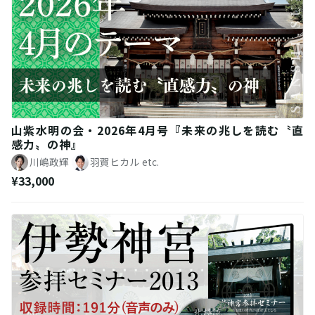
山紫水明の会・2026年4月号『未来の兆しを読む〝直
感力〟の神』
川嶋政輝
羽賀ヒカル
etc.
¥33,000