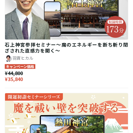
石上神宮参拝セミナー〜魔のエネルギーを断ち斬り閉
ざされた直感力を開く〜
羽賀ヒカル
キャンペーン価格
¥44,800
¥35,840