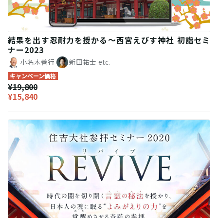
結果を出す忍耐力を授かる〜西宮えびす神社 初詣セミ
ナー2023
小名木善行
新田祐士
etc.
キャンペーン価格
¥19,800
¥15,840